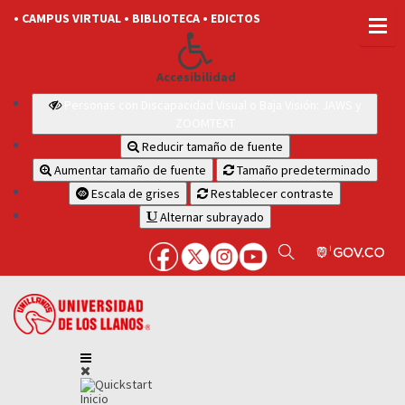
• CAMPUS VIRTUAL
• BIBLIOTECA
• EDICTOS
Accesibilidad
Personas con Discapacidad Visual o Baja Visión: JAWS y
ZOOMTEXT
Reducir tamaño de fuente
Aumentar tamaño de fuente
Tamaño predeterminado
Escala de grises
Restablecer contraste
Alternar subrayado
Inicio