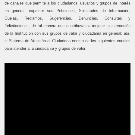
de canales que permite a los ciudadanos, usuarios y grupos de interés
en general, expresar sus Peticiones, Solicitudes de Información,
Quejas, Reclamos, Sugerencias, Denuncias, Consultas y
Felicitaciones, de tal manera que contribuyan a mejorar la interacción
de la Institución con sus grupos de valor y ciudadanía en general; así,
el Sistema de Atención al Ciudadano consta de los siguientes canales
para atender a la ciudadanía y grupos de valor: