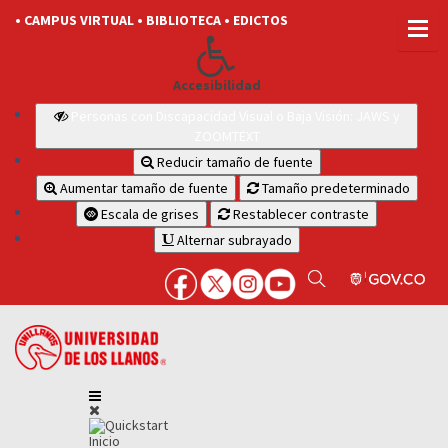
• CAMPUS VIRTUAL
• BIBLIOTECA
• EDICTOS
Accesibilidad
Personas con Discapacidad Visual o Baja Visión: JAWS y
ZOOMTEXT
Reducir tamaño de fuente
Aumentar tamaño de fuente
Tamaño predeterminado
Escala de grises
Restablecer contraste
Alternar subrayado
Inicio