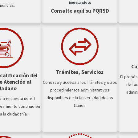
ingresando a:
nuncias.
Consulte aqui su PQRSD
Ca
Trámites, Servicios
calificación del
El propós
e Atención al
Conozca y acceda a los Trámites y otros
de for
dadano
procedimientos administrativos
admini
disponibles de la Universidad de los
esta encuesta usted
Llanos
oramiento continuo en
a la ciudadanía.