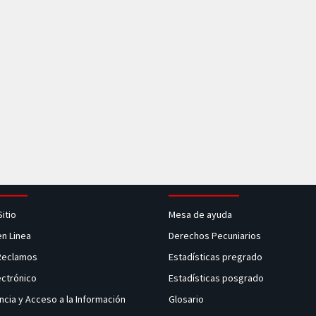
Sitio
Mesa de ayuda
en Linea
Derechos Pecuniarios
 Reclamos
Estadísticas pregrado
ectrónico
Estadísticas posgrado
ncia y Acceso a la Información
Glosario