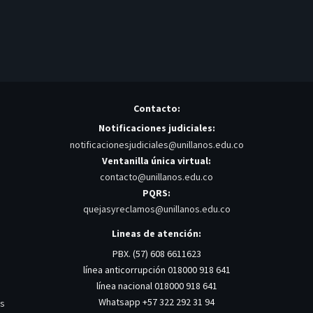
Contacto:
Notificaciones judiciales:
notificacionesjudiciales@unillanos.edu.co
Ventanilla única virtual:
contacto@unillanos.edu.co
PQRS:
quejasyreclamos@unillanos.edu.co
Lineas de atención:
PBX. (57) 608 6611623
línea anticorrupción 018000 918 641
línea nacional 018000 918 641
Whatsapp +57 322 292 31 94
os