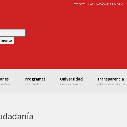
YO SOY
ENLACES
+
MÁS
VIDA UNIVERSIT
WS y ZOOMTEXT
 fuente
iones
Programas
Universidad
Transparencia
nosotros
y facultades
Quiénes Somos
y Acceso a la informac
iudadanía