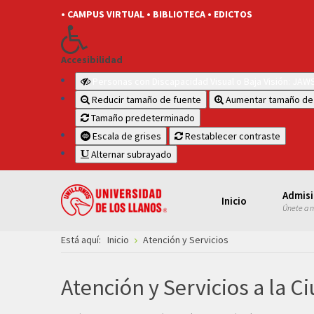
• CAMPUS VIRTUAL
• BIBLIOTECA
• EDICTOS
Accesibilidad
Personas con Discapacidad Visual o Baja Visión: JA
Reducir tamaño de fuente
Aumentar tamaño de
Tamaño predeterminado
Escala de grises
Restablecer contraste
Alternar subrayado
Admis
Inicio
Únete a 
Está aquí:
Inicio
Atención y Servicios
Atención y Servicios a la C