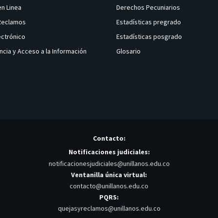
en Linea
Derechos Pecuniarios
 Reclamos
Estadísticas pregrado
ectrónico
Estadísticas posgrado
ncia y Acceso a la Información
Glosario
Contacto:
Notificaciones judiciales:
notificacionesjudiciales@unillanos.edu.co
Ventanilla única virtual:
contacto@unillanos.edu.co
PQRS:
quejasyreclamos@unillanos.edu.co