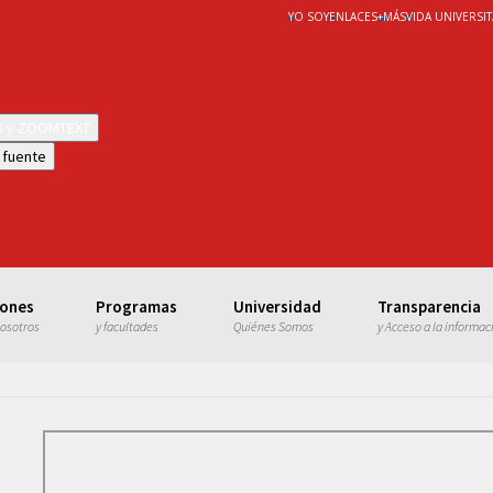
YO SOY
ENLACES
+
MÁS
VIDA UNIVERSIT
WS y ZOOMTEXT
 fuente
iones
Programas
Universidad
Transparencia
nosotros
y facultades
Quiénes Somos
y Acceso a la informac