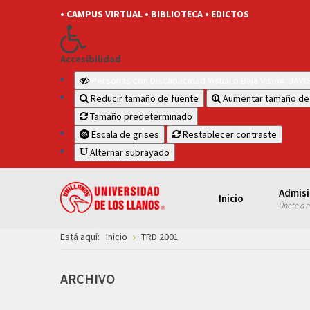
• CAMPUS VIRTUAL
• BIBLIOTECA
• EDICTOS
Accesibilidad
Personas con Discapacidad Visual o Baja Visión: JA
Reducir tamaño de fuente
Aumentar tamaño de
Tamaño predeterminado
Escala de grises
Restablecer contraste
Alternar subrayado
Admis
Inicio
Únete a 
Está aquí:
Inicio
TRD 2001
ARCHIVO