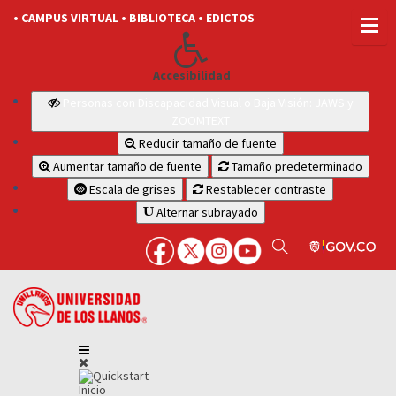
• CAMPUS VIRTUAL
• BIBLIOTECA
• EDICTOS
Accesibilidad
Personas con Discapacidad Visual o Baja Visión: JAWS y
ZOOMTEXT
Reducir tamaño de fuente
Aumentar tamaño de fuente
Tamaño predeterminado
Escala de grises
Restablecer contraste
Alternar subrayado
Inicio