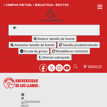
• CAMPUS VIRTUAL
• BIBLIOTECA
• EDICTOS
Accesibilidad
Personas con Discapacidad Visual o Baja Visión: JAWS y
ZOOMTEXT
Reducir tamaño de fuente
Aumentar tamaño de fuente
Tamaño predeterminado
Escala de grises
Restablecer contraste
Alternar subrayado
Inicio