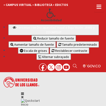
• CAMPUS VIRTUAL
• BIBLIOTECA
• EDICTOS
Accesibilidad
Personas con Discapacidad Visual o Baja Visión: JAWS y
ZOOMTEXT
Reducir tamaño de fuente
Aumentar tamaño de fuente
Tamaño predeterminado
Escala de grises
Restablecer contraste
Alternar subrayado
Inicio