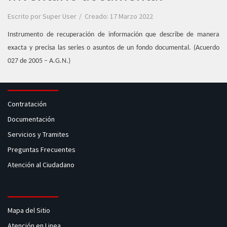
Escrito por
Super User
Creado: 17 Marzo 2022
Instrumento de recuperación de información que describe de manera
exacta y precisa las series o asuntos de un fondo documental. (Acuerdo
027 de 2005 – A.G.N.)
Contratación
Documentación
Servicios y Tramites
Preguntas Frecuentes
Atención al Ciudadano
Mapa del Sitio
Atención en Linea