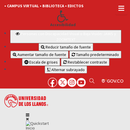
• CAMPUS VIRTUAL
• BIBLIOTECA
• EDICTOS
Accesibilidad
Personas con Discapacidad Visual o Baja Visión: JAWS y
ZOOMTEXT
Reducir tamaño de fuente
Aumentar tamaño de fuente
Tamaño predeterminado
Escala de grises
Restablecer contraste
Alternar subrayado
Inicio