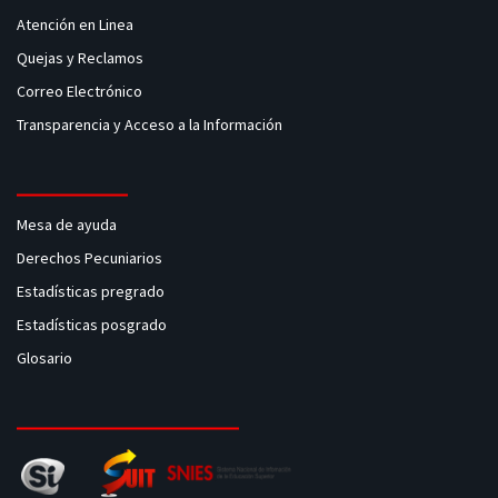
Atención en Linea
búsqueda, le devolverá resultados que contengan la frase exacta
"esto y eso".
Quejas y Reclamos
los resultados de búsqueda también se pueden filtrar con una
Correo Electrónico
variedad de criterios. Seleccione uno o más filtros de entre los que
Transparencia y Acceso a la Información
hay más abajo para empezar.
Mesa de ayuda
Buscar por Autor
Buscar por Categoría
Derechos Pecuniarios
Estadísticas pregrado
Estadísticas posgrado
Buscar por Idioma
Buscar por Tipo
Glosario