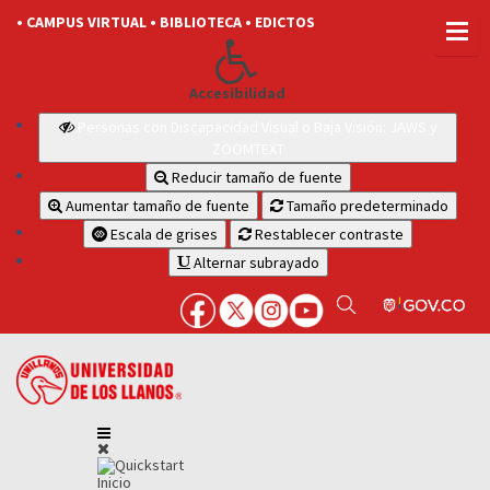
• CAMPUS VIRTUAL
• BIBLIOTECA
• EDICTOS
Accesibilidad
Personas con Discapacidad Visual o Baja Visión: JAWS y
ZOOMTEXT
Reducir tamaño de fuente
Aumentar tamaño de fuente
Tamaño predeterminado
Escala de grises
Restablecer contraste
Alternar subrayado
Inicio