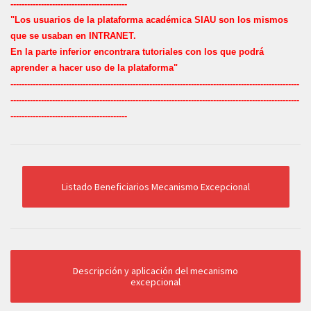
------------------------------------------
"Los usuarios de la plataforma académica SIAU son los mismos
q
ue se usaban en INTRANET.
En la parte inferior encontrara tutoriales con los que podrá
aprender a hacer uso de la plataforma"
--------------------------------------------------------------------------------------------------------
--------------------------------------------------------------------------------------------------------
------------------------------------------
Listado Beneficiarios Mecanismo Excepcional
Descripción y aplicación del mecanismo
excepcional