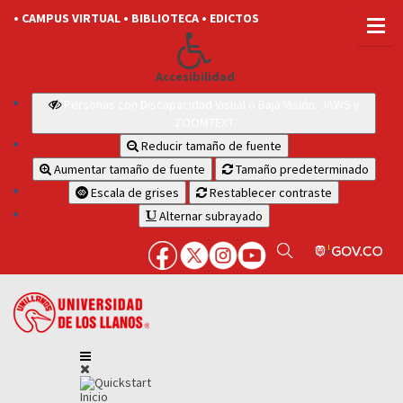
• CAMPUS VIRTUAL
• BIBLIOTECA
• EDICTOS
Accesibilidad
Personas con Discapacidad Visual o Baja Visión: JAWS y
ZOOMTEXT
Reducir tamaño de fuente
Aumentar tamaño de fuente
Tamaño predeterminado
Escala de grises
Restablecer contraste
Alternar subrayado
Inicio