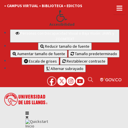
• CAMPUS VIRTUAL
• BIBLIOTECA
• EDICTOS
Accesibilidad
Personas con Discapacidad Visual o Baja Visión: JAWS y
ZOOMTEXT
Reducir tamaño de fuente
Aumentar tamaño de fuente
Tamaño predeterminado
Escala de grises
Restablecer contraste
Alternar subrayado
Inicio