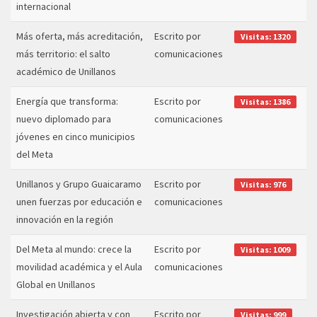
internacional
Más oferta, más acreditación,
Escrito por
Visitas: 1320
más territorio: el salto
comunicaciones
académico de Unillanos
Energía que transforma:
Escrito por
Visitas: 1386
nuevo diplomado para
comunicaciones
jóvenes en cinco municipios
del Meta
Unillanos y Grupo Guaicaramo
Escrito por
Visitas: 976
unen fuerzas por educación e
comunicaciones
innovación en la región
Del Meta al mundo: crece la
Escrito por
Visitas: 1009
movilidad académica y el Aula
comunicaciones
Global en Unillanos
Investigación abierta y con
Escrito por
Visitas: 999