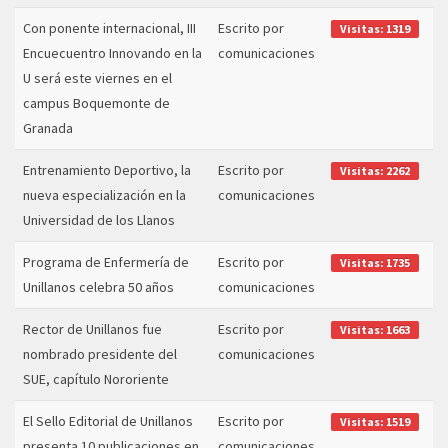
Con ponente internacional, III
Escrito por
Visitas: 1319
Encuecuentro Innovando en la
comunicaciones
U será este viernes en el
campus Boquemonte de
Granada
Entrenamiento Deportivo, la
Escrito por
Visitas: 2262
nueva especialización en la
comunicaciones
Universidad de los Llanos
Programa de Enfermería de
Escrito por
Visitas: 1735
Unillanos celebra 50 años
comunicaciones
Rector de Unillanos fue
Escrito por
Visitas: 1663
nombrado presidente del
comunicaciones
SUE, capítulo Nororiente
El Sello Editorial de Unillanos
Escrito por
Visitas: 1519
presenta 10 publicaciones en
comunicaciones