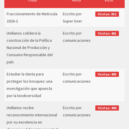
Título
Autor
Visto
Fraccionamiento de Matricula
Escrito por
Visitas: 852
2026-2
Super User
Unillanos colidera la
Escrito por
Visitas: 461
construcción de la Política
comunicaciones
Nacional de Producción y
Consumo Responsable del
país
Estudiar la danta para
Escrito por
Visitas: 405
proteger los bosques: una
comunicaciones
investigación que apuesta
por la biodiversidad
Unillanos recibe
Escrito por
Visitas: 406
reconocimiento internacional
comunicaciones
por su excelencia en