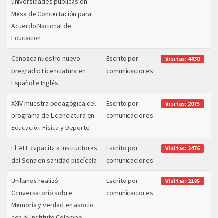
universidades públicas en
Mesa de Concertación para
Acuerdo Nacional de
Educación
Conozca nuestro nuevo
Escrito por
Visitas: 4430
pregrado: Licenciatura en
comunicaciones
Español e Inglés
XXlV muestra pedagógica del
Escrito por
Visitas: 2075
programa de Licenciatura en
comunicaciones
Educación Física y Deporte
El IALL capacita a instructores
Escrito por
Visitas: 2476
del Sena en sanidad piscícola
comunicaciones
Unillanos realizó
Escrito por
Visitas: 2185
Conversatorio sobre
comunicaciones
Memoria y verdad en asocio
con el Instituto Colombo-