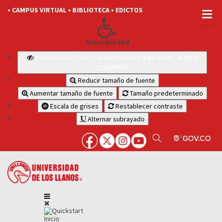
• CAMPUS VIRTUAL
• BIBLIOTECA
• EDICTOS
Accesibilidad
Personas con Discapacidad Visual o Baja Visión: JAWS y
ZOOMTEXT
Reducir tamaño de fuente
Aumentar tamaño de fuente
Tamaño predeterminado
Escala de grises
Restablecer contraste
Alternar subrayado
Inicio