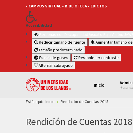
• CAMPUS VIRTUAL
• BIBLIOTECA
• EDICTOS
Accesibilidad
Personas con Discapacidad Visual o Baja Visión: JA
Reducir tamaño de fuente
Aumentar tamaño de
Tamaño predeterminado
Escala de grises
Restablecer contraste
Alternar subrayado
Admis
Inicio
Únete a 
Está aquí:
Inicio
Rendición de Cuentas 2018
Rendición de Cuentas 2018