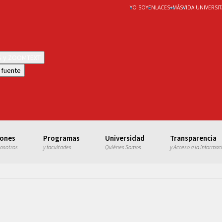
YO SOY
ENLACES
+
MÁS
VIDA UNIVERSIT
WS y ZOOMTEXT
 fuente
iones
Programas
Universidad
Transparencia
nosotros
y facultades
Quiénes Somos
y Acceso a la informac