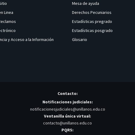
Sitio
Mesa de ayuda
en Linea
Derechos Pecuniarios
 Reclamos
Estadísticas pregrado
ectrónico
Estadísticas posgrado
ncia y Acceso a la Información
Glosario
Contacto:
Notificaciones judiciales:
notificacionesjudiciales@unillanos.edu.co
Ventanilla única virtual:
contacto@unillanos.edu.co
PQRS: