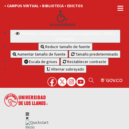
• CAMPUS VIRTUAL
• BIBLIOTECA
• EDICTOS
Accesibilidad
Personas con Discapacidad Visual o Baja Visión: JAWS y
ZOOMTEXT
Reducir tamaño de fuente
Aumentar tamaño de fuente
Tamaño predeterminado
Escala de grises
Restablecer contraste
Alternar subrayado
Inicio