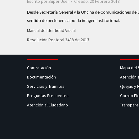
Escrito por
Super User
Creado: 20 Febrero 2018
Desde Secretaría General y la Oficina de Comunicaciones de U
sentido de pertenencia por la imagen institucional.
Manual de Identidad Visual
Resolución Rectoral 3438 de 2017
Contratación
Mapa del 
Documentación
Atención 
Servicios y Tramites
Quejas y
Preguntas Frecuentes
Correo El
Atención al Ciudadano
Transpare