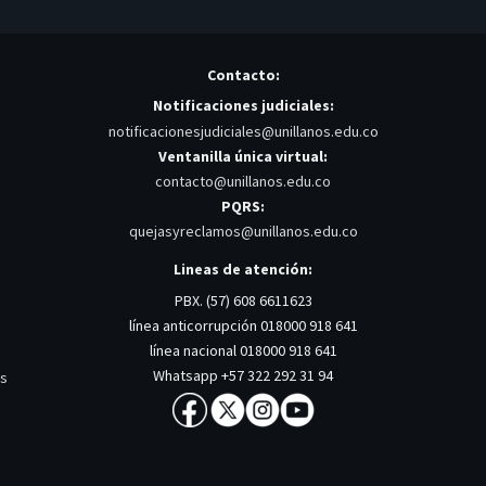
Contacto:
Notificaciones judiciales:
notificacionesjudiciales@unillanos.edu.co
Ventanilla única virtual:
contacto@unillanos.edu.co
PQRS:
quejasyreclamos@unillanos.edu.co
Lineas de atención:
PBX. (57) 608 6611623
línea anticorrupción 018000 918 641
línea nacional 018000 918 641
Whatsapp +57 322 292 31 94
os