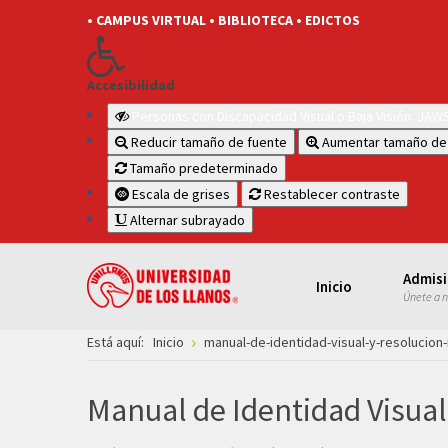
• CAMPUS VIRTUAL
• BIBLIOTECA
• EDICTOS
Accesibilidad
Personas con Discapacidad Visual o Baja Visión: JA
Reducir tamaño de fuente
Aumentar tamaño de
Tamaño predeterminado
Escala de grises
Restablecer contraste
Alternar subrayado
Admis
Inicio
Únete a 
Está aquí:
Inicio
manual-de-identidad-visual-y-resolucion
Manual de Identidad Visual