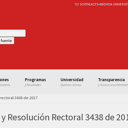
YO SOY
ENLACES
+
MÁS
VIDA UNIVERSIT
WS y ZOOMTEXT
 fuente
iones
Programas
Universidad
Transparencia
nosotros
y facultades
Quiénes Somos
y Acceso a la informac
-rectoral-3438-de-2017
 y Resolución Rectoral 3438 de 20