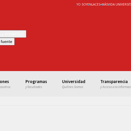
YO SOY
ENLACES
+
MÁS
VIDA UNIVERSIT
WS y ZOOMTEXT
 fuente
iones
Programas
Universidad
Transparencia
nosotros
y facultades
Quiénes Somos
y Acceso a la informac