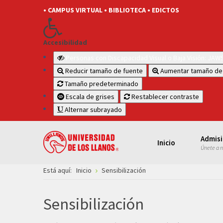
• CAMPUS VIRTUAL
• BIBLIOTECA
• EDICTOS
Accesibilidad
Personas con Discapacidad Visual o Baja Visión: JA
Reducir tamaño de fuente
Aumentar tamaño de
Tamaño predeterminado
Escala de grises
Restablecer contraste
Alternar subrayado
Admis
Inicio
Únete a 
Está aquí:
Inicio
Sensibilización
Sensibilización