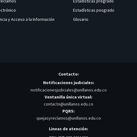
 Reclamos
Estadísticas pregrado
ectrónico
Estadísticas posgrado
ncia y Acceso a la Información
Glosario
Contacto:
Notificaciones judiciales:
notificacionesjudiciales@unillanos.edu.co
Ventanilla única virtual:
contacto@unillanos.edu.co
PQRS:
quejasyreclamos@unillanos.edu.co
Lineas de atención: