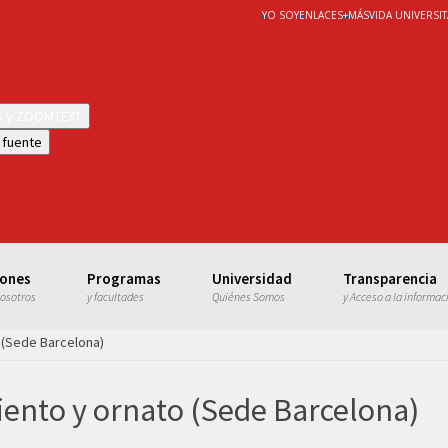
YO SOY
ENLACES
+
MÁS
VIDA UNIVERSIT
WS y ZOOMTEXT
 fuente
iones
Programas
Universidad
Transparencia
nosotros
y facultades
Quiénes Somos
y Acceso a la informac
 (Sede Barcelona)
iento y ornato (Sede Barcelona)