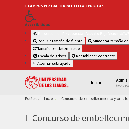
• CAMPUS VIRTUAL
• BIBLIOTECA
• EDICTOS
Accesibilidad
Personas con Discapacidad Visual o Baja Visión: JA
Reducir tamaño de fuente
Aumentar tamaño de
Tamaño predeterminado
Escala de grises
Restablecer contraste
Alternar subrayado
Admis
Inicio
Únete a 
Está aquí:
Inicio
II Concurso de embellecimiento y ornato
II Concurso de embellecim