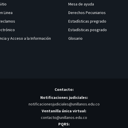
Sitio
Mesa de ayuda
en Linea
Derechos Pecuniarios
 Reclamos
Estadísticas pregrado
ectrónico
Estadísticas posgrado
ncia y Acceso a la Información
Glosario
Contacto:
Notificaciones judiciales:
notificacionesjudiciales@unillanos.edu.co
Ventanilla única virtual:
contacto@unillanos.edu.co
PQRS: