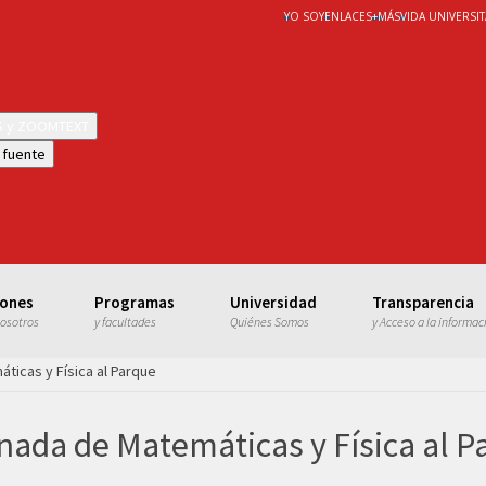
YO SOY
ENLACES
+
MÁS
VIDA UNIVERSIT
WS y ZOOMTEXT
 fuente
iones
Programas
Universidad
Transparencia
nosotros
y facultades
Quiénes Somos
y Acceso a la informac
áticas y Física al Parque
rnada de Matemáticas y Física al 