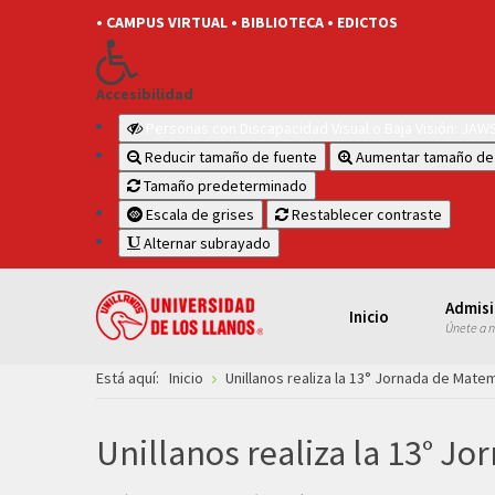
• CAMPUS VIRTUAL
• BIBLIOTECA
• EDICTOS
Accesibilidad
Personas con Discapacidad Visual o Baja Visión: JA
Reducir tamaño de fuente
Aumentar tamaño de
Tamaño predeterminado
Escala de grises
Restablecer contraste
Alternar subrayado
Admis
Inicio
Únete a 
Está aquí:
Inicio
Unillanos realiza la 13° Jornada de Matem
Unillanos realiza la 13° Jo