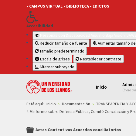
• CAMPUS VIRTUAL
• BIBLIOTECA
• EDICTOS
Accesibilidad
Personas con Discapacidad Visual o Baja Visión: JA
Reducir tamaño de fuente
Aumentar tamaño de
Tamaño predeterminado
Escala de grises
Restablecer contraste
Alternar subrayado
Admis
Inicio
Únete a 
Está aquí:
Inicio
Documentación
TRANSPARENCIA Y AC
4.9 Informe sobre Defensa Pública, Comité Conciliación y Pre
Actas Contentivas Acuerdos conciliatorios