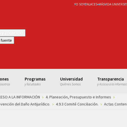
YO SOY
ENLACES
+
MÁS
VIDA UNIVERSIT
WS y ZOOMTEXT
 fuente
iones
Programas
Universidad
Transparencia
nosotros
y facultades
Quiénes Somos
y Acceso a la informac
CESO A LA INFORMACIÓN
4. Planeación, Presupuesto e Informes
vención del Daño Antijurídico.
4.9.3 Comité Conciliación.
Actas Content