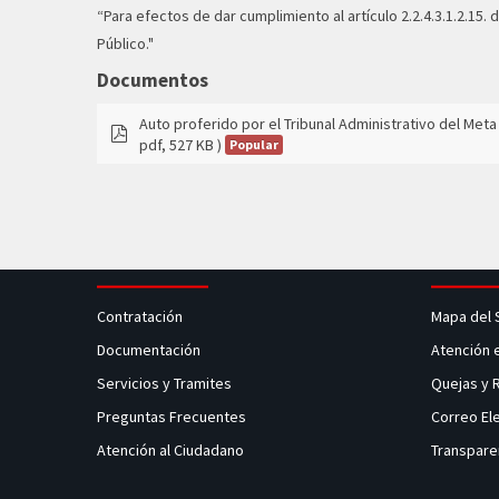
folder
“Para efectos de dar cumplimiento al artículo 2.2.4.3.1.2.15.
Público."
Documentos
Auto proferido por el Tribunal Administrativo del Met
pdf, 527 KB )
Popular
pdf
Contratación
Mapa del 
Documentación
Atención 
Servicios y Tramites
Quejas y
Preguntas Frecuentes
Correo El
Atención al Ciudadano
Transpare