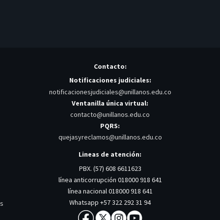
Contacto:
Notificaciones judiciales:
notificacionesjudiciales@unillanos.edu.co
Ventanilla única virtual:
contacto@unillanos.edu.co
PQRS:
quejasyreclamos@unillanos.edu.co
Lineas de atención:
PBX. (57) 608 6611623
línea anticorrupción 018000 918 641
línea nacional 018000 918 641
Whatsapp +57 322 292 31 94
os