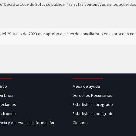
 del Decreto 1069 de 2015, se publican las actas contentivas de los acuerdo
a del 29 Junio de 2023 que aprobó el acuerdo conciliatorio en el proceso 
Sitio
Mesa de ayuda
en Linea
Derechos Pecuniarios
 Reclamos
Estadísticas pregrado
ectrónico
Estadísticas posgrado
ncia y Acceso a la Información
Glosario