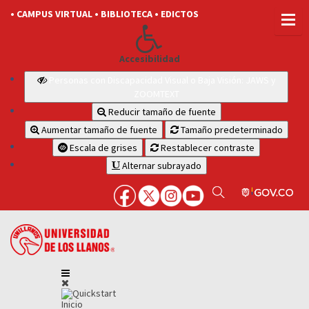
• CAMPUS VIRTUAL
• BIBLIOTECA
• EDICTOS
Accesibilidad
Personas con Discapacidad Visual o Baja Visión: JAWS y
ZOOMTEXT
Reducir tamaño de fuente
Aumentar tamaño de fuente
Tamaño predeterminado
Escala de grises
Restablecer contraste
Alternar subrayado
Inicio