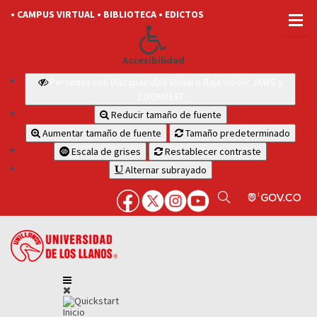
• CAMPUS VIRTUAL
• BIBLIOTECA
• EDICTOS
Accesibilidad
Personas con Discapacidad Visual o Baja Visión: JAWS y
ZOOMTEXT
Reducir tamaño de fuente
Aumentar tamaño de fuente
Tamaño predeterminado
Escala de grises
Restablecer contraste
Alternar subrayado
Inicio