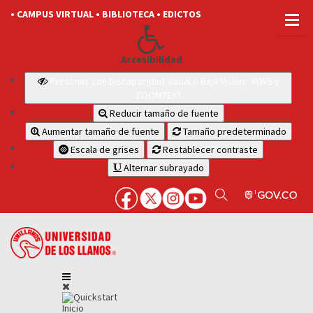
• CAMPUS VIRTUAL
• BIBLIOTECA
• EDICTOS
Accesibilidad
Personas con Discapacidad Visual o Baja Visión: JAWS y
ZOOMTEXT
Reducir tamaño de fuente
Aumentar tamaño de fuente
Tamaño predeterminado
Escala de grises
Restablecer contraste
Alternar subrayado
Inicio