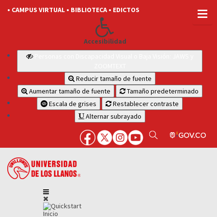
• CAMPUS VIRTUAL
• BIBLIOTECA
• EDICTOS
Accesibilidad
Personas con Discapacidad Visual o Baja Visión: JAWS y
ZOOMTEXT
Reducir tamaño de fuente
Aumentar tamaño de fuente
Tamaño predeterminado
Escala de grises
Restablecer contraste
Alternar subrayado
Inicio