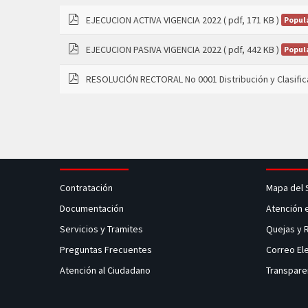
EJECUCION ACTIVA VIGENCIA 2022
( pdf, 171 KB )
Popul
pdf
EJECUCION PASIVA VIGENCIA 2022
( pdf, 442 KB )
Popul
pdf
RESOLUCIÓN RECTORAL No 0001 Distribución y Clasifica
pdf
Contratación
Mapa del 
Documentación
Atención 
Servicios y Tramites
Quejas y
Preguntas Frecuentes
Correo El
Atención al Ciudadano
Transpare