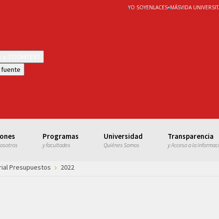
YO SOY
ENLACES
+
MÁS
VIDA UNIVERSIT
WS y ZOOMTEXT
 fuente
iones
Programas
Universidad
Transparencia
nosotros
y facultades
Quiénes Somos
y Acceso a la informac
rial Presupuestos
2022