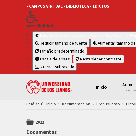
• CAMPUS VIRTUAL
• BIBLIOTECA
• EDICTOS
Accesibilidad
Personas con Discapacidad Visual o Baja Visión: JA
Reducir tamaño de fuente
Aumentar tamaño de
Tamaño predeterminado
Escala de grises
Restablecer contraste
Alternar subrayado
Admis
Inicio
Únete a 
Está aquí:
Inicio
Documentación
Presupuesto
Histo
2022
folder
Documentos