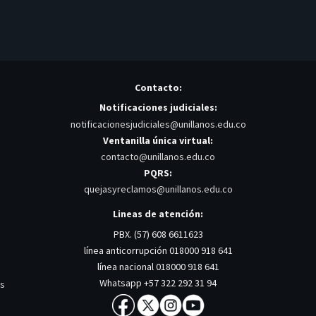
Contacto:
Notificaciones judiciales:
notificacionesjudiciales@unillanos.edu.co
Ventanilla única virtual:
contacto@unillanos.edu.co
PQRS:
quejasyreclamos@unillanos.edu.co
Lineas de atención:
PBX. (57) 608 6611623
línea anticorrupción 018000 918 641
línea nacional 018000 918 641
Whatsapp +57 322 292 31 94
os