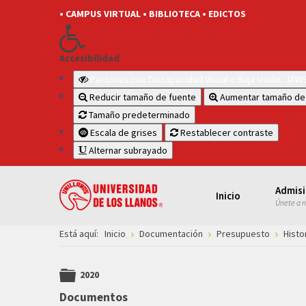
• CAMPUS VIRTUAL
• BIBLIOTECA
• EDICTOS
Accesibilidad
Personas con Discapacidad Visual o Baja Visión: JA
Reducir tamaño de fuente
Aumentar tamaño de
Tamaño predeterminado
Escala de grises
Restablecer contraste
Alternar subrayado
Admis
Inicio
Únete a 
Está aquí:
Inicio
Documentación
Presupuesto
Histo
2020
folder
Documentos