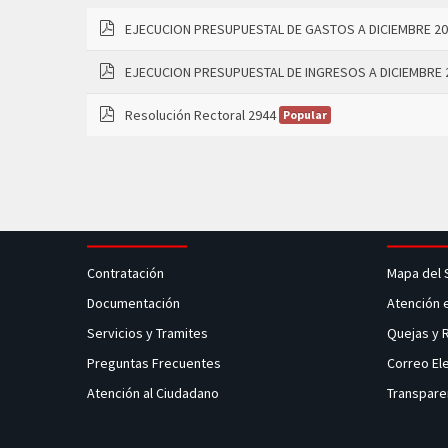
EJECUCION PRESUPUESTAL DE GASTOS A DICIEMBRE 2
pdf
EJECUCION PRESUPUESTAL DE INGRESOS A DICIEMBRE 
pdf
Resolución Rectoral 2944
Popular
pdf
Contratación
Mapa del 
Documentación
Atención 
Servicios y Tramites
Quejas y
Preguntas Frecuentes
Correo El
Atención al Ciudadano
Transpare