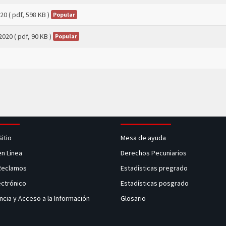
020
( pdf, 598 KB )
Popular
2020
( pdf, 90 KB )
Popular
Sitio
Mesa de ayuda
en Linea
Derechos Pecuniarios
 Reclamos
Estadísticas pregrado
ectrónico
Estadísticas posgrado
ncia y Acceso a la Información
Glosario