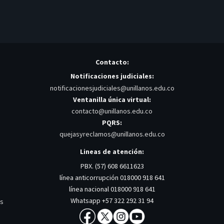
Contacto:
Notificaciones judiciales:
notificacionesjudiciales@unillanos.edu.co
Ventanilla única virtual:
contacto@unillanos.edu.co
PQRS:
quejasyreclamos@unillanos.edu.co
Lineas de atención:
PBX. (57) 608 6611623
línea anticorrupción 018000 918 641
línea nacional 018000 918 641
Whatsapp +57 322 292 31 94
os