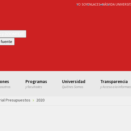
YO SOY
ENLACES
+
MÁS
VIDA UNIVERSIT
WS y ZOOMTEXT
 fuente
iones
Programas
Universidad
Transparencia
nosotros
y facultades
Quiénes Somos
y Acceso a la informac
rial Presupuestos
2020