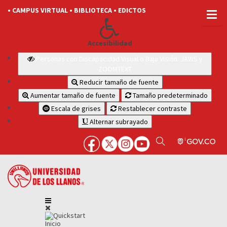
• CAMPUS VIRTUAL
• BIBLIOTECA
• EDICTOS
Accesibilidad
Personas con Discapacidad Visual o Baja Visión: JAWS y
ZOOMTEXT
Reducir tamaño de fuente
Aumentar tamaño de fuente
Tamaño predeterminado
Escala de grises
Restablecer contraste
Alternar subrayado
Inicio