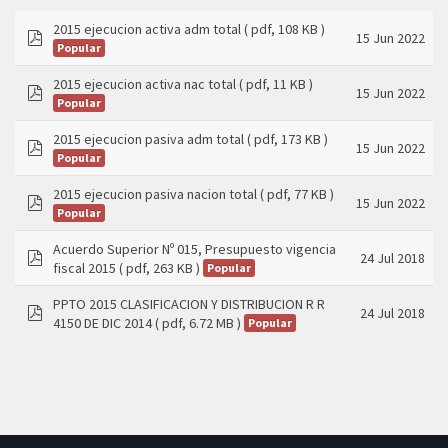
2015 ejecucion activa adm total
( pdf, 108 KB )
15 Jun 2022
Popular
pdf
2015 ejecucion activa nac total
( pdf, 11 KB )
15 Jun 2022
Popular
pdf
2015 ejecucion pasiva adm total
( pdf, 173 KB )
15 Jun 2022
Popular
pdf
2015 ejecucion pasiva nacion total
( pdf, 77 KB )
15 Jun 2022
Popular
pdf
Acuerdo Superior Nº 015, Presupuesto vigencia
24 Jul 2018
fiscal 2015
( pdf, 263 KB )
Popular
pdf
PPTO 2015 CLASIFICACION Y DISTRIBUCION R R
24 Jul 2018
4150 DE DIC 2014
( pdf, 6.72 MB )
Popular
pdf