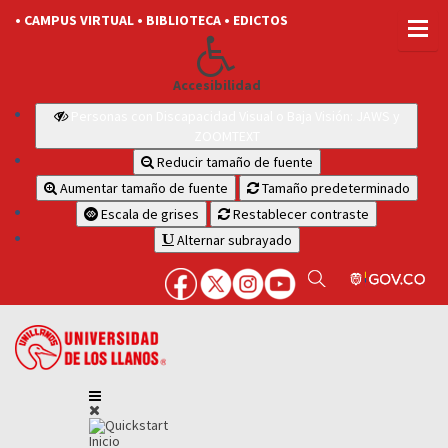
• CAMPUS VIRTUAL
• BIBLIOTECA
• EDICTOS
Accesibilidad
Personas con Discapacidad Visual o Baja Visión: JAWS y
ZOOMTEXT
Reducir tamaño de fuente
Aumentar tamaño de fuente
Tamaño predeterminado
Escala de grises
Restablecer contraste
Alternar subrayado
Inicio