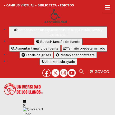
• CAMPUS VIRTUAL
• BIBLIOTECA
• EDICTOS
Accesibilidad
Personas con Discapacidad Visual o Baja Visión: JAWS y
ZOOMTEXT
Reducir tamaño de fuente
Aumentar tamaño de fuente
Tamaño predeterminado
Escala de grises
Restablecer contraste
Alternar subrayado
Inicio