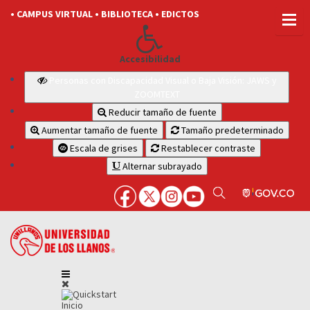
• CAMPUS VIRTUAL
• BIBLIOTECA
• EDICTOS
Accesibilidad
Personas con Discapacidad Visual o Baja Visión: JAWS y
ZOOMTEXT
Reducir tamaño de fuente
Aumentar tamaño de fuente
Tamaño predeterminado
Escala de grises
Restablecer contraste
Alternar subrayado
Inicio