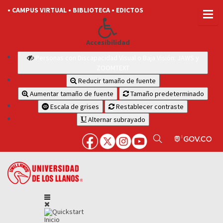
• CAMPUS VIRTUAL
• BIBLIOTECA
• EDICTOS
Accesibilidad
Personas con Discapacidad Visual o Baja Visión: JAWS y
ZOOMTEXT
Reducir tamaño de fuente
Aumentar tamaño de fuente
Tamaño predeterminado
Escala de grises
Restablecer contraste
Alternar subrayado
Inicio