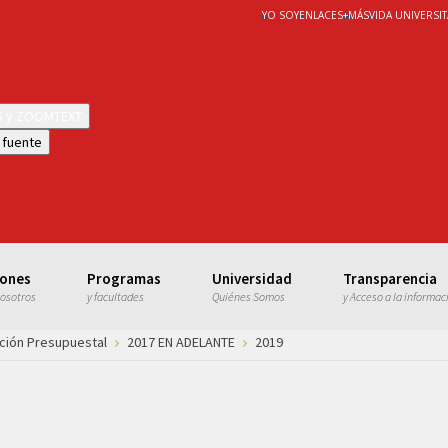
YO SOY
ENLACES
+
MÁS
VIDA UNIVERSIT
WS y ZOOMTEXT
 fuente
iones
Programas
Universidad
Transparencia
nosotros
y facultades
Quiénes Somos
y Acceso a la informac
ción Presupuestal
2017 EN ADELANTE
2019