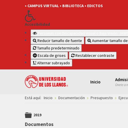
• CAMPUS VIRTUAL
• BIBLIOTECA
• EDICTOS
Accesibilidad
Personas con Discapacidad Visual o Baja Visión: JA
Reducir tamaño de fuente
Aumentar tamaño de
Tamaño predeterminado
Escala de grises
Restablecer contraste
Alternar subrayado
Admis
Inicio
Únete a 
Está aquí:
Inicio
Documentación
Presupuesto
Ejecu
2019
folder
Documentos