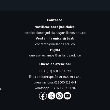
Contacto:
Notificaciones judiciales:
notificacionesjudiciales@unillanos.edu.co
Ventanilla única virtual:
contacto@unillanos.edu.co
PQRS:
quejasyreclamos@unillanos.edu.co
Lineas de atención:
PBX. (57) 608 6611623
línea anticorrupción 018000 918 641
línea nacional 018000 918 641
Whatsapp +57 322 292 31 94
os