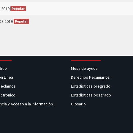
 2019
Popular
DE 2019
Popular
Sitio
Mesa de ayuda
en Linea
Derechos Pecuniarios
 Reclamos
Estadísticas pregrado
ectrónico
Estadísticas posgrado
ncia y Acceso a la Información
Glosario