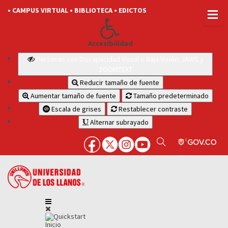
• CAMPUS VIRTUAL
• BIBLIOTECA
• EDICTOS
Accesibilidad
Personas con Discapacidad Visual o Baja Visión: JAWS y
ZOOMTEXT
Reducir tamaño de fuente
Aumentar tamaño de fuente
Tamaño predeterminado
Escala de grises
Restablecer contraste
Alternar subrayado
Inicio