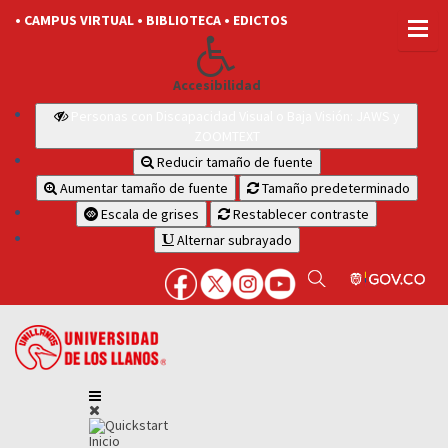
• CAMPUS VIRTUAL
• BIBLIOTECA
• EDICTOS
Accesibilidad
Personas con Discapacidad Visual o Baja Visión: JAWS y
ZOOMTEXT
Reducir tamaño de fuente
Aumentar tamaño de fuente
Tamaño predeterminado
Escala de grises
Restablecer contraste
Alternar subrayado
Inicio