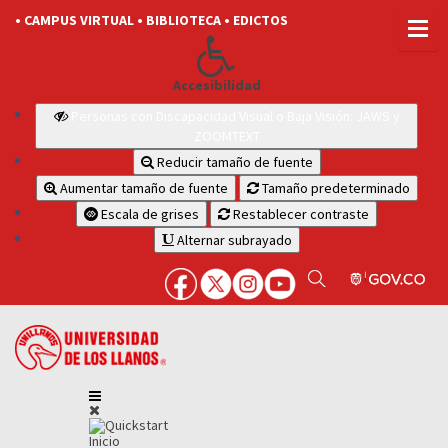
• CAMPUS VIRTUAL
• BIBLIOTECA
• EDICTOS
Accesibilidad
Personas con Discapacidad Visual o Baja Visión: JAWS y
ZOOMTEXT
Reducir tamaño de fuente
Aumentar tamaño de fuente
Tamaño predeterminado
Escala de grises
Restablecer contraste
Alternar subrayado
Inicio